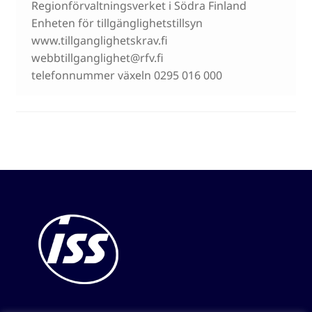
Regionförvaltningsverket i Södra Finland
Enheten för tillgänglighetstillsyn
www.tillganglighetskrav.fi
webbtillganglighet@rfv.fi
telefonnummer växeln 0295 016 000